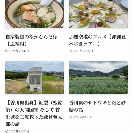
自家製麺のなかむらそば
那覇空港のグルメ【沖縄食
【恩納村】
べ歩きツアー】
2023年7月31日
2023年7月19日
【香川県出身】紅型（型絵
香川県のサトウキビ畑と砂
染）の人間国宝 そして 首
糖の話
里城を三度救った鎌倉芳太
2022年8月17日
郎の話
2022年8月20日