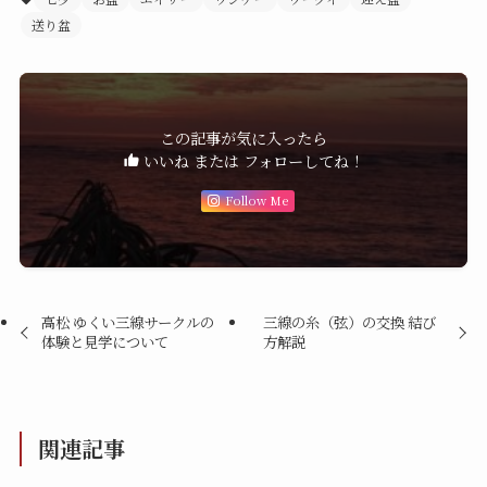
送り盆
この記事が気に入ったら
いいね または フォローしてね！
Follow Me
高松 ゆくい三線サークルの
三線の糸（弦）の交換 結び
体験と見学について
方解説
関連記事