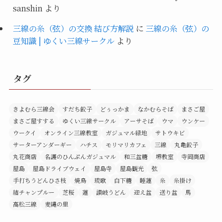
sanshin
より
三線の糸（弦）の交換 結び方解説
に
三線の糸（弦）の
豆知識 | ゆくい三線サークル
より
タグ
きよむら三線会
すだち餃子
どぅっかま
なかむらそば
まさご屋
まさご屋すする
ゆくい三線サークル
アーサそば
ウマ
ウンケー
ウークイ
オンライン三線教室
ガジュマル緑地
サトウキビ
サーターアンダーギー
ハチス
モリマリカフェ
三線
丸亀餃子
丸花商店
名護のひんぷんガジュマル
和三盆糖
堺教室
寺岡商店
屋島
屋島ドライブウェイ
屋島寺
屋島観光
弦
手打ちうどんひさ枝
焼鳥
琉歌
白下糖
睡蓮
糸
糸掛け
結チャンプルー
芝桜
蓮
讃岐うどん
迎え盆
送り盆
馬
高松三線
麦縄の里