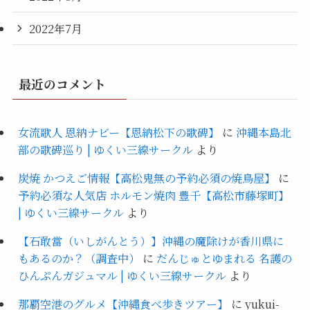
2022年7月
最近のコメント
女流歌人 恩納ナビー【恩納松下の歌碑】
に
沖縄本島北
部の歌碑巡り | ゆくい三線サークル
より
炭焼 かつえご情報【高松鬼無の予約必須の焼鳥屋】
に
予約必須な人気店 ホルモン焼肉 豊千【高松市藤塚町】
| ゆくい三線サークル
より
【石敢當（いしがんとう）】沖縄の魔除けが香川県に
もあるのか？（調査中）
に
だんじゅとゆまれる 名護の
ひんぷんガジュマル | ゆくい三線サークル
より
那覇空港のグルメ【沖縄食べ歩きツアー】
に
yukui-