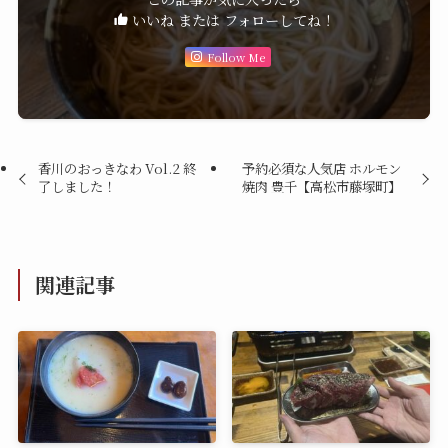
いいね または フォローしてね！
Follow Me
香川のおっきなわ Vol.2 終
予約必須な人気店 ホルモン
了しました！
焼肉 豊千【高松市藤塚町】
関連記事