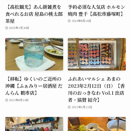
【高松観光】あん餅雑煮を
予約必須な人気店 ホルモン
食べれるお店 屋島の桃太郎
焼肉 豊千【高松市藤塚町】
茶屋
2024年8月14日
2025年3月30日
【移転】ゆくいのご近所の
ふれあいマルシェ あまの
沖縄【ふぁみりー居酒屋 だ
2023年2月12日（日）【香
んらん 鶴市店】
川のおっきなわ Vol.1 出店
者・協賛 紹介】
2023年8月14日
2023年1月22日