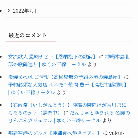
2022年7月
最近のコメント
女流歌人 恩納ナビー【恩納松下の歌碑】
に
沖縄本島北
部の歌碑巡り | ゆくい三線サークル
より
炭焼 かつえご情報【高松鬼無の予約必須の焼鳥屋】
に
予約必須な人気店 ホルモン焼肉 豊千【高松市藤塚町】
| ゆくい三線サークル
より
【石敢當（いしがんとう）】沖縄の魔除けが香川県に
もあるのか？（調査中）
に
だんじゅとゆまれる 名護の
ひんぷんガジュマル | ゆくい三線サークル
より
那覇空港のグルメ【沖縄食べ歩きツアー】
に
yukui-