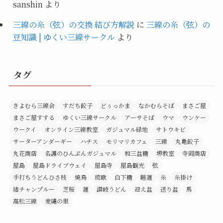
sanshin
より
三線の糸（弦）の交換 結び方解説
に
三線の糸（弦）の
豆知識 | ゆくい三線サークル
より
タグ
きよむら三線会
すだち餃子
どぅっかま
なかむらそば
まさご屋
まさご屋すする
ゆくい三線サークル
アーサそば
ウマ
ウンケー
ウークイ
オンライン三線教室
ガジュマル緑地
サトウキビ
サーターアンダーギー
ハチス
モリマリカフェ
三線
丸亀餃子
丸花商店
名護のひんぷんガジュマル
和三盆糖
堺教室
寺岡商店
屋島
屋島ドライブウェイ
屋島寺
屋島観光
弦
手打ちうどんひさ枝
焼鳥
琉歌
白下糖
睡蓮
糸
糸掛け
結チャンプルー
芝桜
蓮
讃岐うどん
迎え盆
送り盆
馬
高松三線
麦縄の里