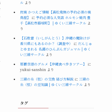
毛
ル
より
が
炭焼 かつえご情報【高松鬼無の予約必須の焼
言
鳥屋】
に
予約必須な人気店 ホルモン焼肉 豊
千【高松市藤塚町】 | ゆくい三線サークル
よ
り
【石敢當（いしがんとう）】沖縄の魔除けが
香川県にもあるのか？（調査中）
に
だんじゅ
とゆまれる 名護のひんぷんガジュマル | ゆく
い三線サークル
より
は
那覇空港のグルメ【沖縄食べ歩きツアー】
に
yukui-sanshin
より
三線の糸（弦）の交換 結び方解説
に
三線の
し
糸（弦）の豆知識 | ゆくい三線サークル
より
タグ