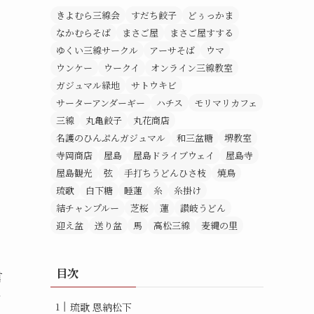
きよむら三線会
すだち餃子
どぅっかま
なかむらそば
まさご屋
まさご屋すする
ゆくい三線サークル
アーサそば
ウマ
ウンケー
ウークイ
オンライン三線教室
ガジュマル緑地
サトウキビ
サーターアンダーギー
ハチス
モリマリカフェ
三線
丸亀餃子
丸花商店
名護のひんぷんガジュマル
和三盆糖
堺教室
寺岡商店
屋島
屋島ドライブウェイ
屋島寺
屋島観光
弦
手打ちうどんひさ枝
焼鳥
琉歌
白下糖
睡蓮
糸
糸掛け
結チャンプルー
芝桜
蓮
讃岐うどん
迎え盆
送り盆
馬
高松三線
麦縄の里
目次
言
が
琉歌 恩納松下