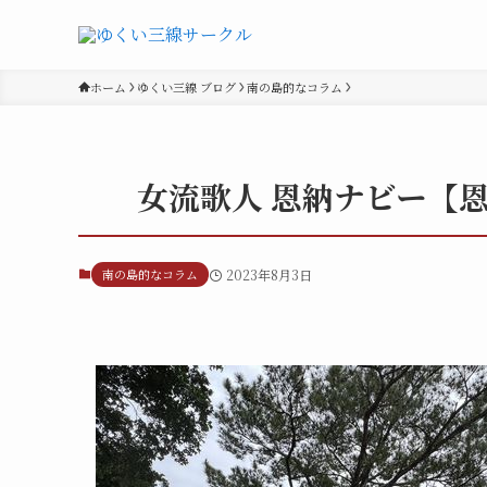
ホーム
ゆくい三線 ブログ
南の島的なコラム
女流歌人 恩納ナビー【
南の島的なコラム
2023年8月3日