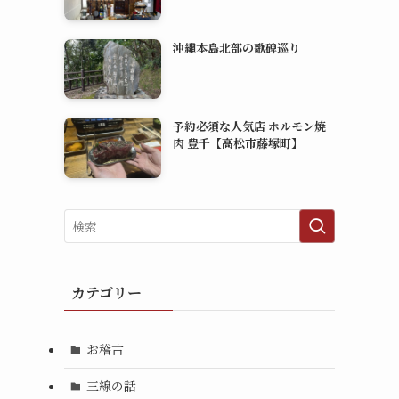
沖縄本島北部の歌碑巡り
予約必須な人気店 ホルモン焼
肉 豊千【高松市藤塚町】
カテゴリー
お稽古
三線の話