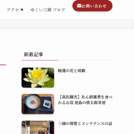
お問い合わせ
アクセス
ゆくい三線 ブログ
新着記事
睡蓮の花と琉歌
【高松観光】あん餅雑煮を食べ
れるお店 屋島の桃太郎茶屋
三線の保管とメンテナンスの話