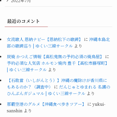
2022年7月
最近のコメント
女流歌人 恩納ナビー【恩納松下の歌碑】
に
沖縄本島北
部の歌碑巡り | ゆくい三線サークル
より
炭焼 かつえご情報【高松鬼無の予約必須の焼鳥屋】
に
予約必須な人気店 ホルモン焼肉 豊千【高松市藤塚町】
| ゆくい三線サークル
より
【石敢當（いしがんとう）】沖縄の魔除けが香川県に
もあるのか？（調査中）
に
だんじゅとゆまれる 名護の
ひんぷんガジュマル | ゆくい三線サークル
より
那覇空港のグルメ【沖縄食べ歩きツアー】
に
yukui-
sanshin
より