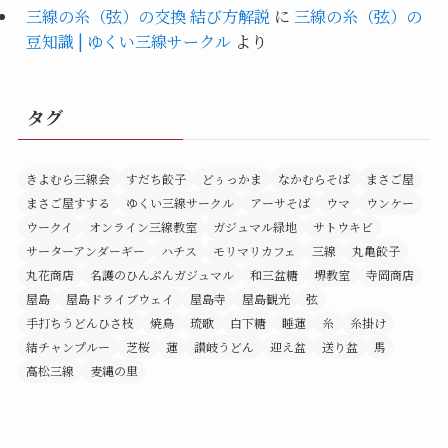
三線の糸（弦）の交換 結び方解説
に
三線の糸（弦）の
豆知識 | ゆくい三線サークル
より
タグ
きよむら三線会
すだち餃子
どぅっかま
なかむらそば
まさご屋
まさご屋すする
ゆくい三線サークル
アーサそば
ウマ
ウンケー
ウークイ
オンライン三線教室
ガジュマル緑地
サトウキビ
サーターアンダーギー
ハチス
モリマリカフェ
三線
丸亀餃子
丸花商店
名護のひんぷんガジュマル
和三盆糖
堺教室
寺岡商店
屋島
屋島ドライブウェイ
屋島寺
屋島観光
弦
手打ちうどんひさ枝
焼鳥
琉歌
白下糖
睡蓮
糸
糸掛け
結チャンプルー
芝桜
蓮
讃岐うどん
迎え盆
送り盆
馬
高松三線
麦縄の里