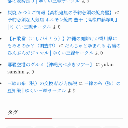
部の歌碑巡り | ゆくい三線サークル
より
炭焼 かつえご情報【高松鬼無の予約必須の焼鳥屋】
に
予約必須な人気店 ホルモン焼肉 豊千【高松市藤塚町】
| ゆくい三線サークル
より
【石敢當（いしがんとう）】沖縄の魔除けが香川県に
もあるのか？（調査中）
に
だんじゅとゆまれる 名護の
ひんぷんガジュマル | ゆくい三線サークル
より
那覇空港のグルメ【沖縄食べ歩きツアー】
に
yukui-
sanshin
より
三線の糸（弦）の交換 結び方解説
に
三線の糸（弦）の
豆知識 | ゆくい三線サークル
より
タグ