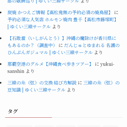
部の歌碑巡り | ゆくい三線サークル
より
炭焼 かつえご情報【高松鬼無の予約必須の焼鳥屋】
に
予約必須な人気店 ホルモン焼肉 豊千【高松市藤塚町】
| ゆくい三線サークル
より
【石敢當（いしがんとう）】沖縄の魔除けが香川県に
もあるのか？（調査中）
に
だんじゅとゆまれる 名護の
ひんぷんガジュマル | ゆくい三線サークル
より
那覇空港のグルメ【沖縄食べ歩きツアー】
に
yukui-
sanshin
より
三線の糸（弦）の交換 結び方解説
に
三線の糸（弦）の
豆知識 | ゆくい三線サークル
より
タグ