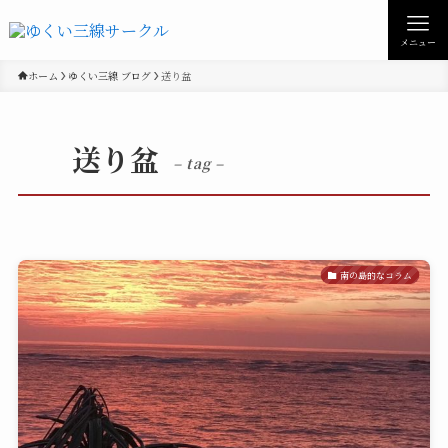
メニュー
ホーム
ゆくい三線 ブログ
送り盆
送り盆
– tag –
南の島的なコラム