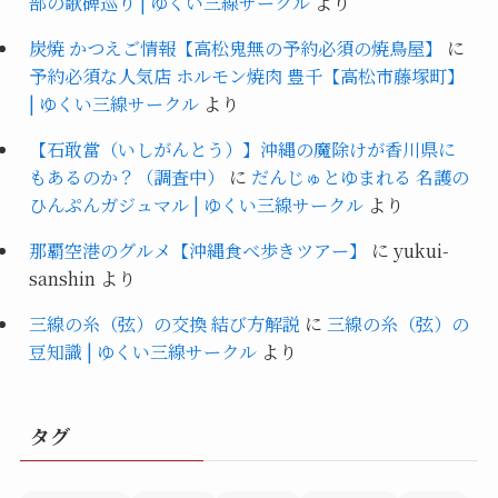
部の歌碑巡り | ゆくい三線サークル
より
炭焼 かつえご情報【高松鬼無の予約必須の焼鳥屋】
に
予約必須な人気店 ホルモン焼肉 豊千【高松市藤塚町】
| ゆくい三線サークル
より
【石敢當（いしがんとう）】沖縄の魔除けが香川県に
もあるのか？（調査中）
に
だんじゅとゆまれる 名護の
ひんぷんガジュマル | ゆくい三線サークル
より
那覇空港のグルメ【沖縄食べ歩きツアー】
に
yukui-
sanshin
より
三線の糸（弦）の交換 結び方解説
に
三線の糸（弦）の
豆知識 | ゆくい三線サークル
より
タグ