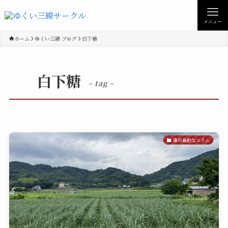
メニュー
ホーム
ゆくい三線 ブログ
白下糖
白下糖
– tag –
南の島的なコラム