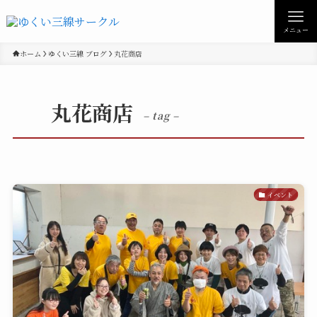
メニュー
ホーム
ゆくい三線 ブログ
丸花商店
丸花商店
– tag –
イベント