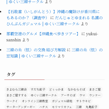
| ゆくい三線サークル
より
【石敢當（いしがんとう）】沖縄の魔除けが香川県に
もあるのか？（調査中）
に
だんじゅとゆまれる 名護の
ひんぷんガジュマル | ゆくい三線サークル
より
那覇空港のグルメ【沖縄食べ歩きツアー】
に
yukui-
sanshin
より
三線の糸（弦）の交換 結び方解説
に
三線の糸（弦）の
豆知識 | ゆくい三線サークル
より
タグ
きよむら三線会
すだち餃子
どぅっかま
なかむらそば
まさご屋
まさご屋すする
ゆくい三線サークル
アーサそば
ウマ
ウンケー
ウークイ
オンライン三線教室
ガジュマル緑地
サトウキビ
サーターアンダーギー
ハチス
モリマリカフェ
三線
丸亀餃子