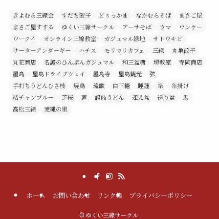
きよむら三線会
すだち餃子
どぅっかま
なかむらそば
まさご屋
まさご屋すする
ゆくい三線サークル
アーサそば
ウマ
ウンケー
ウークイ
オンライン三線教室
ガジュマル緑地
サトウキビ
サーターアンダーギー
ハチス
モリマリカフェ
三線
丸亀餃子
丸花商店
名護のひんぷんガジュマル
和三盆糖
堺教室
寺岡商店
屋島
屋島ドライブウェイ
屋島寺
屋島観光
弦
手打ちうどんひさ枝
焼鳥
琉歌
白下糖
睡蓮
糸
糸掛け
結チャンプルー
芝桜
蓮
讃岐うどん
迎え盆
送り盆
馬
高松三線
麦縄の里
ホーム
お問い合わせ
リンク集
プライバシーポリシー
©
ゆくい三線サークル.