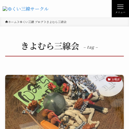
メニュー
ホーム
ゆくい三線 ブログ
きよむら三線会
きよむら三線会
– tag –
お稽古