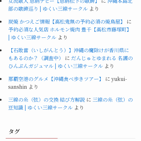
女流歌人 恩納ナビー【恩納松下の歌碑】
に
沖縄本島北
部の歌碑巡り | ゆくい三線サークル
より
炭焼 かつえご情報【高松鬼無の予約必須の焼鳥屋】
に
予約必須な人気店 ホルモン焼肉 豊千【高松市藤塚町】
| ゆくい三線サークル
より
【石敢當（いしがんとう）】沖縄の魔除けが香川県に
もあるのか？（調査中）
に
だんじゅとゆまれる 名護の
ひんぷんガジュマル | ゆくい三線サークル
より
那覇空港のグルメ【沖縄食べ歩きツアー】
に
yukui-
sanshin
より
三線の糸（弦）の交換 結び方解説
に
三線の糸（弦）の
豆知識 | ゆくい三線サークル
より
タグ